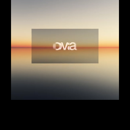
OVA investment
01 .