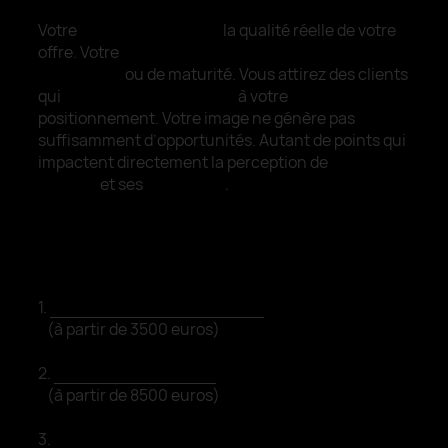
Votre
site ne traduit pas
la qualité réelle de votre
offre. Votre
identité visuelle manque de
cohérence
ou de maturité. Vous attirez des clients
qui
ne correspondent pas
à votre
positionnement. Votre image ne génère pas
suffisamment d’opportunités. Autant de points qui
impactent directement la perception de
votre
marque
et ses
bénéfices
.
PRESTATIONS
1.
Refonte identité de marque
(à partir de 3500 euros)
2.
Expérience one page
(à partir de 8500 euros)
3.
Site web vitrine