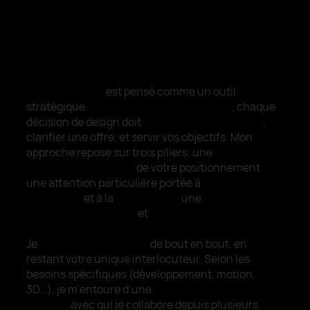
UNE APPROCHE À LA CROISÉE DU DESIGN, DE LA
STRATÉGIE ET DE L’USAGE
Chaque projet
est pensé comme un outil
stratégique.
Pas seulement esthétique
, chaque
décision de design doit
structurer un discours
,
clarifier une offre, et servir vos objectifs. Mon
approche repose sur trois piliers, une
compréhension fine
de votre positionnement
,
une attention particulière portée à
l’expérience
utilisateur
et à la
conversion,
une
direction
artistique exigeante
et
cohérente.
Je
pilote chaque projet
de bout en bout, en
restant votre unique interlocuteur. Selon les
besoins spécifiques (développement, motion,
3D…), je m’entoure d’une
équipe de freelances
experts
avec qui je collabore depuis plusieurs