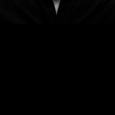
the studio
001.
Show reel
.