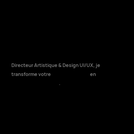
à propos
TC,
Directeur Artistique & Design UI/UX, je
transforme votre
positionnement
en
expérience premium
.