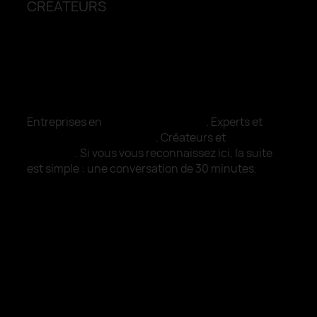
CRÉATEURS
POUR CEUX QUI ONT CONSTRUIT QUELQUE
CHOSE DE RÉEL ET VEULENT QUE ÇA SE VOIE.
Entreprises en
montée en gamme
. Experts et
professionnels libéraux
. Créateurs et
artisans
premium
. Si vous vous reconnaissez ici, la suite
est simple : une conversation de 30 minutes.
003.
Approche