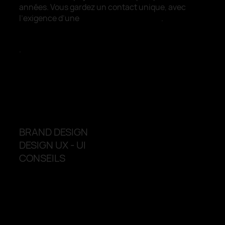
années. Vous gardez un contact unique, avec
l’exigence d’une
vraie équipe derrière
.
.
004.
Services
BRAND DESIGN
DESIGN UX - UI
CONSEILS
ACCOMPAGNEMENT
ADAPTÉ À VOS ENJEUX.