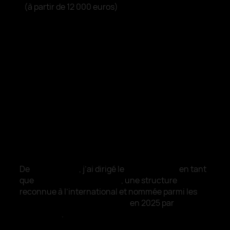
(à partir de 12 000 euros)
005.
Créations
PROJETS SÉLECTIONNÉS.
De
2021 à 2025
, j’ai dirigé le
studio Type8
en tant
que
Directeur de Création
, une structure
reconnue à l’international et nommée parmi les
30
meilleurs studios au monde
en 2025 par
awwwards
.