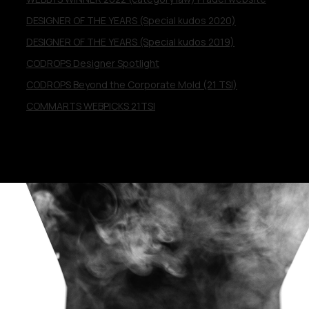
DESIGNER OF THE YEARS (Special kudos 2020)
DESIGNER OF THE YEARS (Special kudos 2019)
CODROPS Designer Spotlight
CODROPS Beyond the Corporate Mold (21 TSI)
COMMARTS WEBPICKS 21TSI