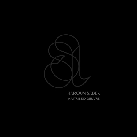
Acor / Haroun Sadek
03 .