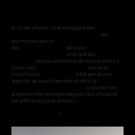
UN PROCESS QUI DONNE DES RÉSULTATS
Au fil des projets, j’ai accompagné des
artistes
dans le développement de leur image
, des
architectes dans la
construction de leur identité
,
des
cabinets d’avocats
dans leur
positionnement
digital
, ainsi que des
entreprises
de la tech
dans la valorisation de leurs produits à
travers des
expériences digitales
claires et
impactantes.
Chaque projet
a été pensé pour
apporter de la pertinence et soutenir le
développement de mes clients.
La plupart des
projets ont été récompensés pour leur efficacité
par différents prix et articles (
awwwards
,
CSSDesign awards
,
Codrops
,
Gsap
,
Comment
Arts
,
FWA
,
Opetron
…)